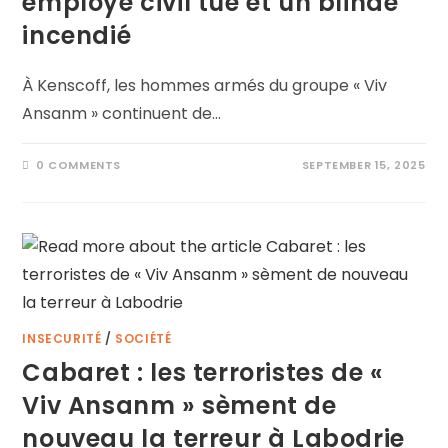
employé civil tué et un blindé
incendié
À Kenscoff, les hommes armés du groupe « Viv
Ansanm » continuent de…
0 COMMENTS
SEPTEMBER 15, 2025
INSECURITÉ
/
SOCIÉTÉ
Cabaret : les terroristes de «
Viv Ansanm » sèment de
nouveau la terreur à Labodrie