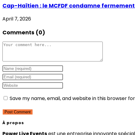
Cap-Haïtien : le MCFDF condamne fermement de
April 7, 2026
Comments (0)
Comment
Enter
your
Enter
name
your
Enter
or
email
your
Save my name, email, and website in this browser fo
username
address
website
to
to
URL
comment
comment
(optional)
À propos
Power Live Events
est une entreprise innovante spéciali