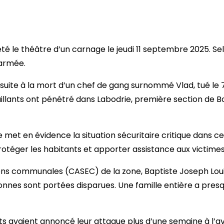
a été le théâtre d’un carnage le jeudi 11 septembre 2025. 
 armée.
suite à la mort d’un chef de gang surnommé Vlad, tué le 
illants ont pénétré dans Labodrie, première section de Bou
 met en évidence la situation sécuritaire critique dans ce
téger les habitants et apporter assistance aux victimes e
ns communales (CASEC) de la zone, Baptiste Joseph Louis,
onnes sont portées disparues. Une famille entière a presqu
s avaient annoncé leur attaque plus d’une semaine à l’