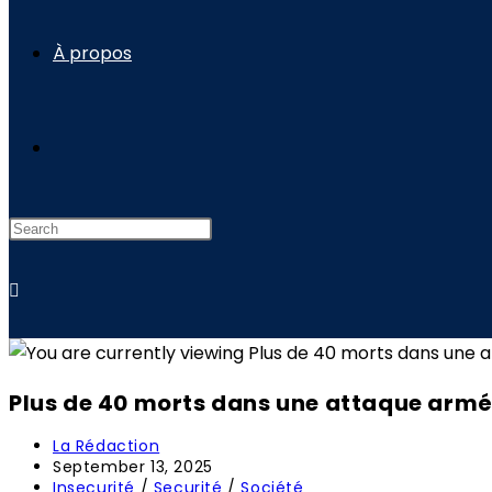
À propos
Toggle
website
search
Plus de 40 morts dans une attaque armé
Post
La Rédaction
author:
Post
September 13, 2025
published:
Post
Insecurité
/
Securité
/
Société