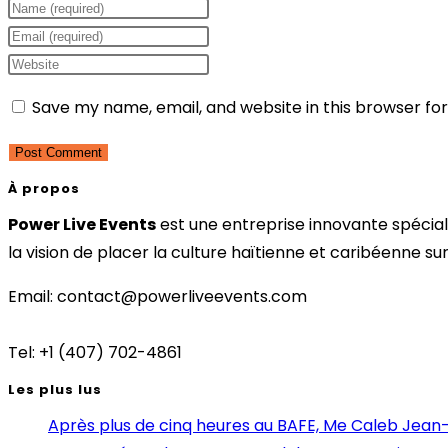
Enter
your
Enter
name
your
Enter
or
email
your
Save my name, email, and website in this browser fo
username
address
website
to
to
URL
comment
comment
(optional)
À propos
Power Live Events
est une entreprise innovante spéciali
la vision de placer la culture haïtienne et caribéenne sur
Email: contact@powerliveevents.com
Tel: +1 (407) 702-4861
Les plus lus
Après plus de cinq heures au BAFE, Me Caleb Jean-