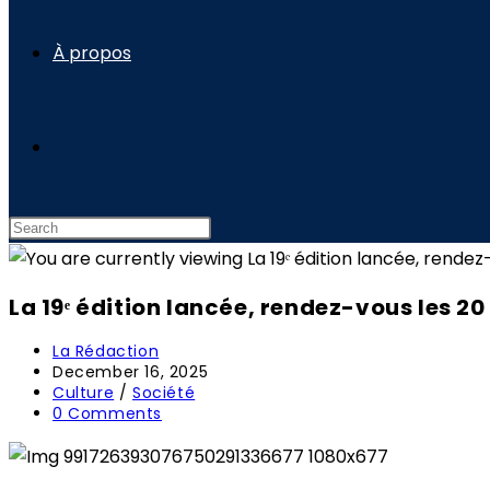
À propos
Toggle
website
La 19ᵉ édition lancée, rendez-vous les 2
search
Post
La Rédaction
author:
Post
December 16, 2025
published:
Post
Culture
/
Société
category:
Post
0 Comments
comments: