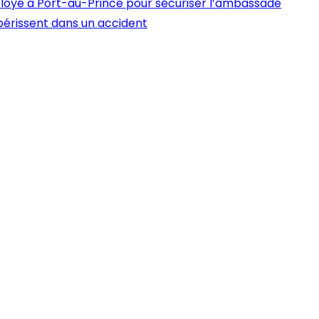
loyé à Port-au-Prince pour sécuriser l’ambassade
périssent dans un accident