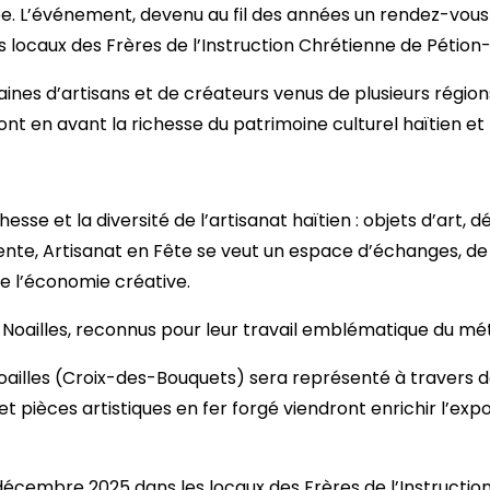
ncée. L’événement, devenu au fil des années un rendez-vou
 locaux des Frères de l’Instruction Chrétienne de Pétion-V
aines d’artisans et de créateurs venus de plusieurs régions
ront en avant la richesse du patrimoine culturel haïtien e
hesse et la diversité de l’artisanat haïtien : objets d’art, 
a vente, Artisanat en Fête se veut un espace d’échanges, d
de l’économie créative.
e Noailles, reconnus pour leur travail emblématique du mé
de Noailles (Croix-des-Bouquets) sera représenté à traver
 pièces artistiques en fer forgé viendront enrichir l’exposi
 décembre 2025 dans les locaux des Frères de l’Instruction